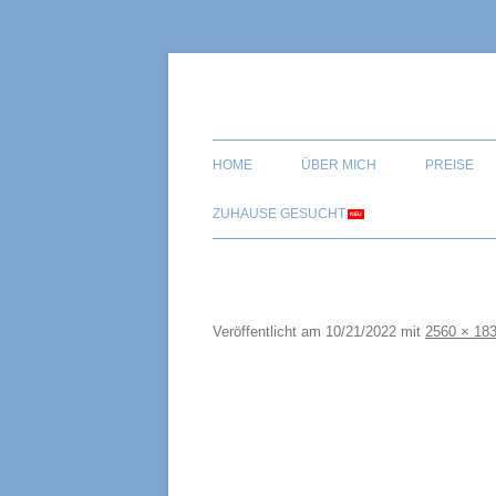
Zum
Inhalt
springen
Tiger-Nanny
HOME
ÜBER MICH
PREISE
ZUHAUSE GESUCHT
Veröffentlicht am
10/21/2022
mit
2560 × 18